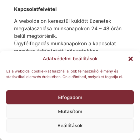
Kapcsolatfelvétel
A weboldalon keresztül küldött üzenetek
megválaszolása munkanapokon 24 – 48 órán
belül megtörténik.
Ügyfélfogadás munkanapokon a kapcsolat
menüben feltüntetett időpontokban
lehetséges.
Adatvédelmi beállítások
Ez a weboldal cookie-kat használ a jobb felhasználói élmény és
statisztikai elemzés érdekében. Ön eldöntheti, melyeket fogadja el.
Főoldal
Rólunk
Termékek
Elfogadom
Elutasítom
Kapcsolat – ÁRAJÁNLAT
© 2026 Takács Árnyékolástechnika | Minden jog
Beállítások
fenntartva.