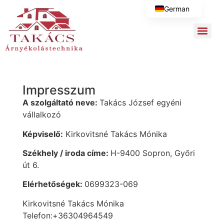
Megszakítás
German
Impresszum
A szolgáltató neve:
Takács József egyéni
vállalkozó
Képviselő:
Kirkovitsné Takács Mónika
Székhely / iroda címe:
H-9400 Sopron, Győri
út 6.
Elérhetőségek:
0699323-069
Kirkovitsné Takács Mónika
Telefon:+36304964549